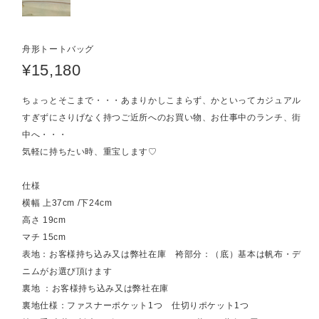
舟形トートバッグ
¥15,180
ちょっとそこまで・・・あまりかしこまらず、かといってカジュアル
すぎずにさりげなく持つご近所へのお買い物、お仕事中のランチ、街
中へ・・・
気軽に持ちたい時、重宝します♡
仕様
横幅 上37cm /下24cm
高さ 19cm
マチ 15cm
表地：お客様持ち込み又は弊社在庫 袴部分：（底）基本は帆布・デ
ニムがお選び頂けます
裏地 ：お客様持ち込み又は弊社在庫
裏地仕様：ファスナーポケット1つ 仕切りポケット1つ