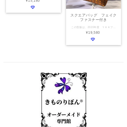
¥15,180
スクエアバッグ フェイク
ファスナー付き
この型版は、2020年度 ＹＫＫファスナーバッグコンテストにて第３位受賞作品です タイトル：夢のチョコレートバッグ きものりぼんの得意とする『コラージュバッグ』を基本に、フェイクファスナー フェイクポケットを付けて、お好きなデコパーツをお入れ致します。 食べ物に限らず、コスメ・ボタン・ビーズ・等お客様の夢を詰めてくださいませ♡ 横幅 25cm 高さ 28cm マチ 8cm 表地 お客様のお持ち込みの布 ／ ファスナーポケット 裏地 お客様のお持ち込みの布 ファスナーポケット 持ち手 本革・畳のヘリ・共布 お選び頂けます
¥19,580