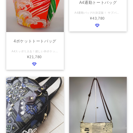
A4通勤トートバッグ
A4通勤バッグの決定版！ サブバッグ要らず？Ａ４スッポリ、長財布もお弁当も♬ とにかく持ちやすい、使いやすい、フォーマルにもカジュアルにも・・・ ＊このバッグの底部分は、基本は本革を使用します。 ＊帆布やデニムをお考えの方は一度ご相談ください。 仕様 横幅：43cm 高さ：27cm マチ：12cm 表地 ：お客様のお持ち込みの着物・帯 ／ 袴部分（底）本革 背胴にファスナーポケット 裏地：お客様のお持ち込みの着物・帯・弊社在庫品 ／ 仕切りポケット1つ 持ち手：本革
¥43,780
4ポケットトートバッグ
A4スッポリ入る！嬉しい外ポケット4つ(*^_^*) お稽古、お仕事で荷物の多い方に断然お勧めです。 サイドポケットには、傘とペットボトル、お稽古道具たくさん入ります。 仕様 横幅：34cm 高さ：35cm マチ：14cm 表地：お客様のお持ち込みの着物・帯 ／ サイドポケット２つ・表胴1・背胴1 ポケット 裏地：お客様のお持ち込みの着物・帯・弊社在庫品 ファスナーポケット1つ 仕切りポケット1つ 持ち手：本革・畳のヘリ・共布 お選び頂けます。
¥21,780