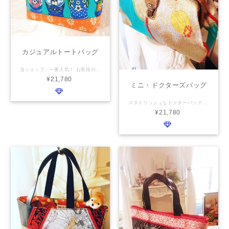
カジュアルトートバッグ
当ショップ、一番人気！ お客様の声から生まれたトートバッグです A4ほどの大きさはいらないけど、財布とお弁当が入るくらいがいいな♬ 出し入れのしやすい、目隠し、盗難予防にもなる太めのフラップ！ フラップ部分は、チラ見せしたい帯柄やとっておきの着物を！とオーダーされる方が多いです 中は、ファスナーポケットと仕切りポケット付き。抜群に使いやすいです。 横幅：30cm 高さ：20cm マチ：13cm 表地 お客様のお持ち込みの着物・帯 裏地 お客様のお持ち込みの着物・帯 目隠しフラップ・仕切りポケット・ファスナーポケット 持ち手 本革・畳のヘリ・共布 お選び頂けます
¥21,780
ミニ・ドクターズバッグ
スタイリッシュなドクターバッグ ドクターバッグの口枠を使用し、カッチリと仕上げました。 本革と西陣織の帯で、貴女のとっておきのバッグにいかがですか？ 見本は、『アラビアンナイト』と名付けました。 華やかな帯とゴールドの牛革で、フォーマルにも♬ 仕様 横幅：26cm 高さ：14cm マチ: 8cm 表地：お客様お持ち込みの帯・着物 裏地：お客様お持ち込みの帯・着物 ／ファスナーポケット1つ 持ち手：本革
¥21,780