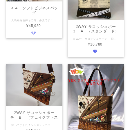
Ａ４ ソフトビジネスバッ
グ
大島紬をお持ちの方、必見です！ 参考商品は、全面に大島紬を使用してます。デザインと大島紬の特性を最大限引き出せる型です 中も広々 ダブルファスナーは、日本製ファスナーの最高峰YKKエクセラを使用致します。 仕様 横幅：上36cm 高さ： 28cm マチ： 12cm 表地：お客様のお持ち込みの着物・帯／ ダブルファスナー使用 裏地：お客様のお持ち込みの着物・帯・弊社在庫品 ファスナーポケット1つ 仕切りポケット1つ 持ち手：本革 （推奨）
¥45,980
2WAY サコッシュポー
チ A （スタンダード）
２WAY サコッシュポーチ 取り外しファスナー付きで、サコッシュにも、ある時はポーチにも使い分けできます もっと気軽に、いつも傍に置いておきたい！そんな存在のバッグです 横幅 30cm 高さ 20cm ショルダー 150cm 調整金具付き 表地 お客様のお持ち込みの着物・帯 背胴側：ビニールポケット 裏地 お客様のお持ち込みの着物・帯 ファスナーポケット 持ち手 PPテープ 取り外しフック
¥10,780
2WAY サコッシュポー
チ Ｂ （フェイクファス
ナー）
待ってました！シャカシャカパーツ付き フェイクファスナー付き こんな楽しいバッグ、２WAY サコッシュポーチ 取り外しファスナー付きで、サコッシュにも、ある時はポーチにも使い分けできます もっと気軽に、いつも傍に置いておきたい！そんな存在のバッグです きものりぼんが得意なコラージュバッグ お客様のご要望に合わせて、フェイクポケット、ファスナーの中身を入れていきます チョコレート？ケーキ？コスメ？文具？パーティー？様々なデコパーツをご用意してますので お問合せください。 仕様 横幅 30cm 高さ 20cm ショルダー 150cm 調整金具付き 表地 お客様のお持ち込みの着物・帯 お好きな布 弊社在庫品 背胴側：ビニールポケット 裏地 お客様のお持ち込みの着物・帯 お好きな布 弊社在庫品 ファスナーポケット 持ち手 PPテープ 取り外しフック