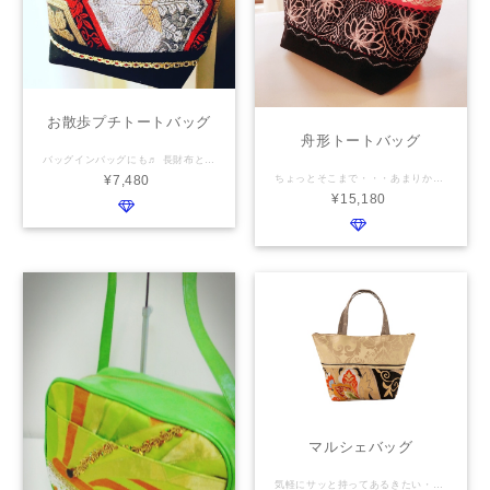
お散歩プチトートバッグ
舟形トートバッグ
バッグインバッグにも♬ 長財布とペットボトルが入る小さいサイズのトートです。 可愛い柄、派手な柄は好きだけど外に持つのはちょっと・・・なんて時にも重宝しそうですね♪ 仕様 横幅：19cm 高さ ：17cm マチ ：12cm 表地：お客様のお持ち込み 又は 弊社の在庫品 袴部分（底）は、帆布・デニムがお選び頂けます 裏地：お客様のお持ち込み 又は弊社在庫品／ポケット 1つ 持ち手 本革 畳のヘリ 共布 お選びいただけます。
ちょっとそこまで・・・あまりかしこまらず、かといってカジュアルすぎずにさりげなく持つご近所へのお買い物、お仕事中のランチ、街中へ・・・ 気軽に持ちたい時、重宝します♡ 仕様 横幅 上37cm /下24cm 高さ 19cm マチ 15cm 表地：お客様持ち込み又は弊社在庫 袴部分：（底）基本は帆布・デニムがお選び頂けます 裏地 ：お客様持ち込み又は弊社在庫 裏地仕様：ファスナーポケット1つ 仕切りポケット1つ 持ち手 本革（栃木レザー・エナメル・ヌメ革）・共布・畳のヘリ いずれも選択できます
¥7,480
¥15,180
マルシェバッグ
気軽にサッと持ってあるきたい・・・ 見た目以上に中は広々、軽量なのも魅力 ショッピングやランチ会など、プチおしゃれをしたい時に(*^_^*) 仕様 横幅 上41cm /下30cm 高さ 25cm マチ 11cm 表地：お客様のお持ち込みの着物・帯 ／ 袴部分（底）は帆布・デニムがお選び頂けます 裏地：お客様のお持ち込みの着物・帯 ／ ファスナーポケット1つ 仕切りポケット1つ 持ち手 本革／畳のへり／チェーン