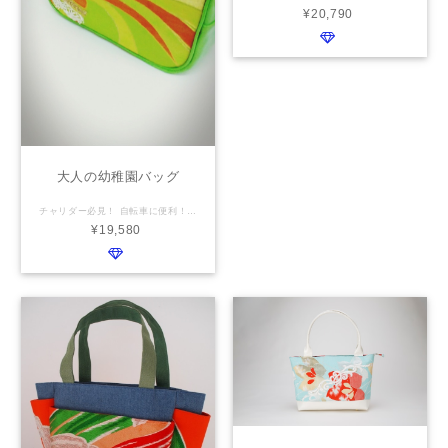
¥20,790
大人の幼稚園バッグ
チャリダー必見！ 自転車に便利！カジュアルすぎない大人の幼稚園バッグ 中は広く、見た目はコンパクト、とっても使いやすいのに、なぜ？大人向きはないの？ 大人も欲しい！が実現できるバッグです(*^_^*) 仕様 横幅：25cm 高さ：18cm マチ：10cm 表地：お客様のお持ち込みの着物・帯／ 背胴側にファスナーポケット 裏地：お客様のお持ち込みの着物・帯／ ファスナーポケット1つ 仕切りポケット1つ 持ち手： 本革 ショルダー調整ベルト／チェーン変更可
¥19,580