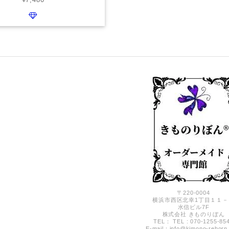
〒220-0004
横浜市西区北幸1丁目１１－
水信ビル7F
株式会社 きものりぼん
TEL： TEL : 070-1255-85
E-mail：
info@kimono-reborn