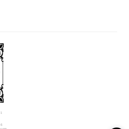
１
46
.com