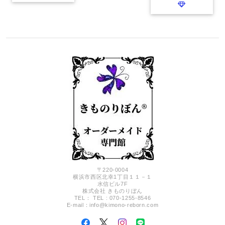
〒220-0004
横浜市西区北幸1丁目１１－１
水信ビル7F
株式会社 きものりぼん
TEL： TEL : 070-1255-8546
E-mail：
info@kimono-reborn.com