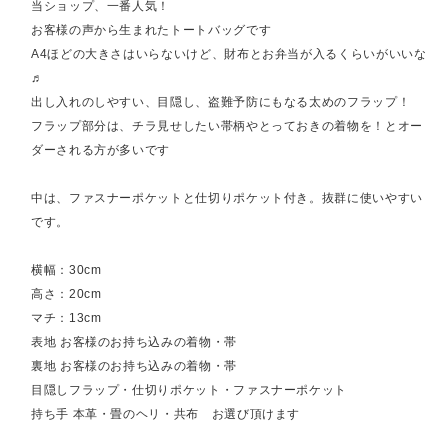
当ショップ、一番人気！
お客様の声から生まれたトートバッグです
A4ほどの大きさはいらないけど、財布とお弁当が入るくらいがいいな
♬
出し入れのしやすい、目隠し、盗難予防にもなる太めのフラップ！
フラップ部分は、チラ見せしたい帯柄やとっておきの着物を！とオー
ダーされる方が多いです
中は、ファスナーポケットと仕切りポケット付き。抜群に使いやすい
です。
横幅：30cm
高さ：20cm
マチ：13cm
表地 お客様のお持ち込みの着物・帯
裏地 お客様のお持ち込みの着物・帯
目隠しフラップ・仕切りポケット・ファスナーポケット
持ち手 本革・畳のヘリ・共布 お選び頂けます