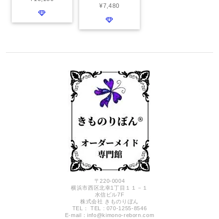
¥7,480
〒220-0004
横浜市西区北幸1丁目１１－１
水信ビル7F
株式会社 きものりぼん
TEL： TEL : 070-1255-8546
E-mail：
info@kimono-reborn.com